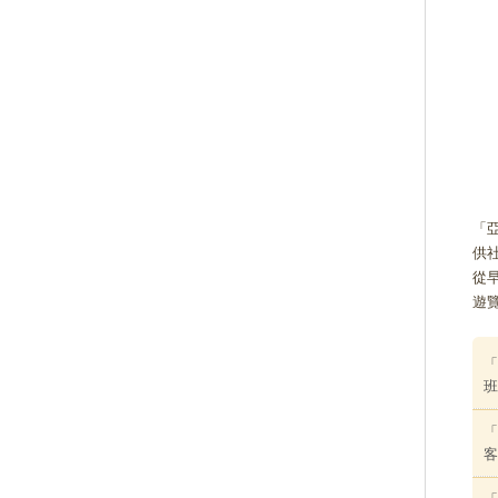
「
供
從
遊
「
班
「
客