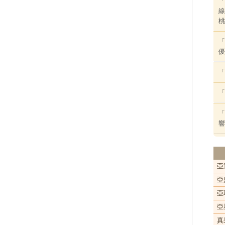
「
線
桃
「
優
「
「
「
響
亞
亞
亞
亞
真