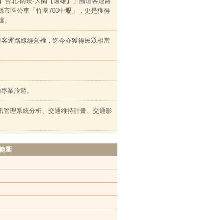
】台北-南崁-大園【遠雄】」國道客運路
市區公車「竹圍703中壢」，更是獲得
讓。
道客運路線經營權，迄今亦獲得民眾相當
內專業旅遊。
訊管理系統分析、交通維持計畫、交通影
範圍