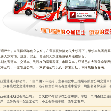
亞通巴士」自民國65年創立以來，在董事長陳隆光先生領導下，帶領本集團所
社會大眾方便、迅速、安全、舒適的大眾運輸運輸為服務宗旨。
早期的遊覽車、交通車、到現在的國道客運、市區公車，亞通已在大眾運輸業界
覽車公司、一家客運公司、一家貨運公司以及一家旅行社，車隊規模百餘輛。
亞通通運有限公司」：自民國63年迄今，主要經營中正機場各航空公司交通車
、旅客接駁之交通車服務。迄今航空公司若有交通車需求，均指名老牌企業、
亞盛通運股份有限公司」：自民國85年起承攬公家機關、學校、民間團體之遊
戶，也多為長年配合之公司，不乏有持續承攬十餘年之客戶。