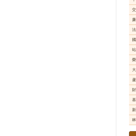
交
廉
法
國
站
榮
大
蘆
財
基
新
林