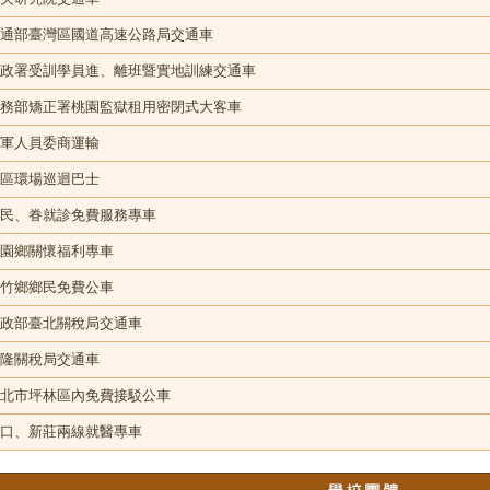
通部臺灣區國道高速公路局交通車
政署受訓學員進、離班暨實地訓練交通車
務部矯正署桃園監獄租用密閉式大客車
軍人員委商運輸
區環場巡迴巴士
民、眷就診免費服務專車
園鄉關懷福利專車
竹鄉鄉民免費公車
政部臺北關稅局交通車
隆關稅局交通車
北市坪林區內免費接駁公車
口、新莊兩線就醫專車