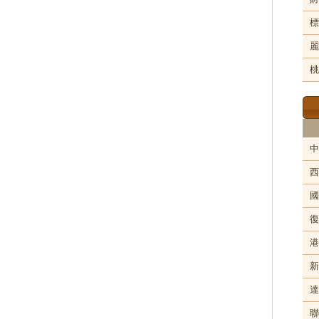
標
麗
桃
中
西
國
復
港
新
達
聯